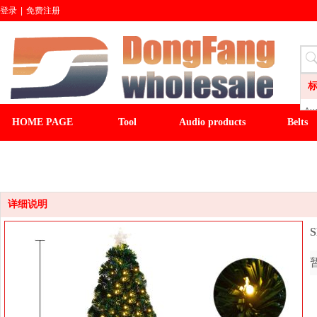
登录
|
免费注册
Aud
HOME PAGE
Tool
Audio products
Belts
LI
CL
CLOCK
LIGHT&FAN
baseball cap
winter ha
Wa
Sli
Fl
详细说明
S