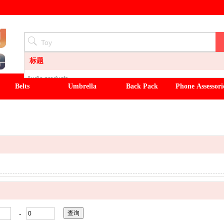
标题
Audio products
Belts
Umbrella
Back Pack
Phone Assessori
LIGHT
CLOCK
winter hat
straw hat
flowers
gloves
Watch
Slippers
Flowers
-