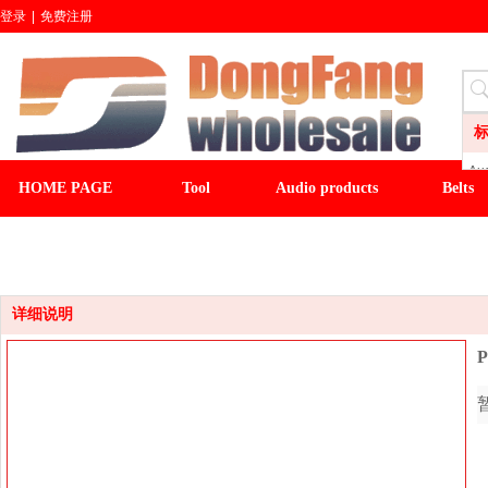
登录
|
免费注册
Aud
HOME PAGE
Tool
Audio products
Belts
LI
CL
CLOCK
LIGHT&FAN
baseball cap
winter ha
Wa
Sli
Fl
详细说明
P